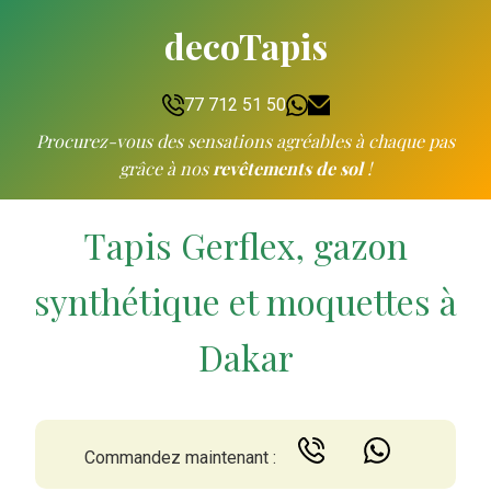
decoTapis
77 712 51 50
Procurez-vous des sensations agréables à chaque pas
grâce à nos
revêtements de sol
!
Tapis Gerflex, gazon
synthétique et moquettes à
Dakar
Commandez maintenant :